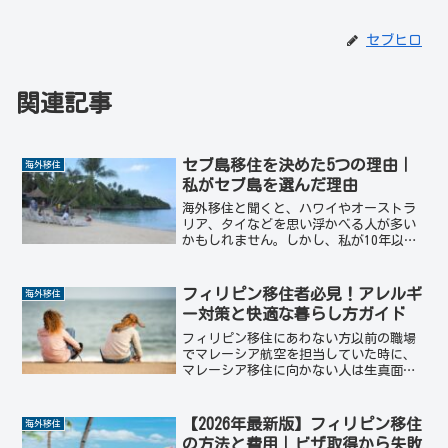
セブヒロ
関連記事
セブ島移住を決めた5つの理由｜
海外移住
私がセブ島を選んだ理由
海外移住と聞くと、ハワイやオーストラ
リア、タイなどを思い浮かべる人が多い
かもしれません。しかし、私が10年以上
生活することになったのはフィリピンの
セブ島でした。実は旅行会社で13年間働
いていた頃、セブ島に行ったことは一度
フィリピン移住者必見！アレルギ
海外移住
もなく、存在すらほと...
ー対策と快適な暮らし方ガイド
フィリピン移住にあわない方以前の職場
でマレーシア航空を担当していた時に、
マレーシア移住に向かない人は生真面目
な人とマレーシア人をリスペクトできな
い人と伺いました。そのことは、当然フ
ィリピン移住に向かないタイプにもあて
【2026年最新版】フィリピン移住
海外移住
はまります。さらに、フィ...
の方法と費用｜ビザ取得から失敗