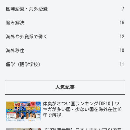
国際恋愛・海外恋愛
7
悩み解決
16
海外や外資系で働く
12
海外移住
10
留学（語学学校）
11
人気記事
体臭がきつい国ランキングTOP10｜ワ
キガが多い国・少ない国を海外在住10
年で解説
【2026年最新】日本人男性がマジでモ