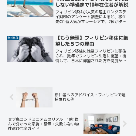
しない準備まで10年在住者が解説
フィリピン移住が人気の理由ロングステ
イ財団のアンケート調査によると、移住
先の1番人気がマレーシアで、2位がタ
イ、3位がフィリピンとなっております。
フィリピンが人気があるのは、日本から
の距離が近く、公用語が英語であるこ
【もう無理】フィリピン移住に絶
海外移住
と、リーズナブルな生活水...
望した５つの理由
フィリピン移住に絶望フィリピンに移住
され、数年でフィリピン生活に絶望・後
悔して、日本に帰国された方を何度か拝
見いたしました。また、病院で働いてい
た時には、多くの方からの相談も受けた
ものでした。フィリピン移住を夢見て来
られた方が絶望される理由...
移住者へのアドバイス・フィリピンで逮
捕された例
セブ島コンドミニアムのリアル｜10年住
んで分かった家賃・騒音・失敗しない物
件選び完全ガイド